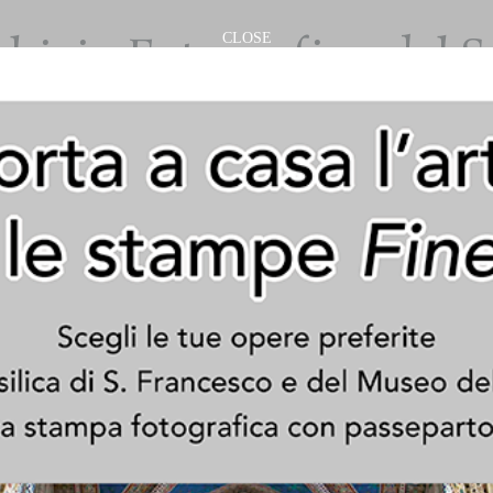
hivio Fotografico del 
CLOSE
nvento di San Francesc
Assisi


RI