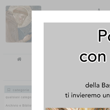
Arc
Co



categorie
SERVIZIO
qualsiasi categoria
Tribuna di San Stanislao
Archivio e Biblioteca